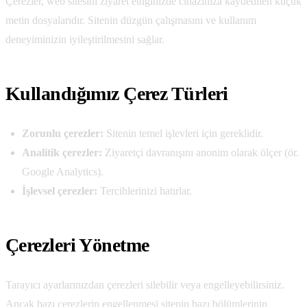
Çerezler, web sitesini ziyaret ettiğinizde cihazınıza kaydedilen küçük
metin dosyalarıdır. Sitenin düzgün çalışmasını ve kullanım
deneyiminizin iyileştirilmesini sağlar.
Kullandığımız Çerez Türleri
Zorunlu çerezler:
Sitenin temel işlevleri için gereklidir.
Analitik çerezler:
Ziyaretçi davranışını anonim olarak ölçer (ör.
Google Analytics).
İşlevsel çerezler:
Tercihlerinizi hatırlar.
Çerezleri Yönetme
Tarayıcı ayarlarınızdan çerezleri silebilir veya engelleyebilirsiniz.
Ancak bazı çerezlerin engellenmesi sitenin bazı bölümlerinin