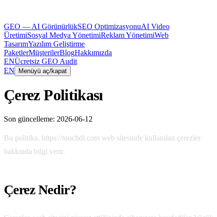
GEO — AI Görünürlük
SEO Optimizasyonu
AI Video
Üretimi
Sosyal Medya Yönetimi
Reklam Yönetimi
Web
Tasarım
Yazılım Geliştirme
Paketler
Müşteriler
Blog
Hakkımızda
EN
Ücretsiz GEO Audit
EN
Menüyü aç/kapat
Çerez Politikası
Son güncelleme:
2026-06-12
Bu politika, https://touchdi.com web sitesinde kullanılan çerezler
hakkında bilgi verir.
Çerez Nedir?