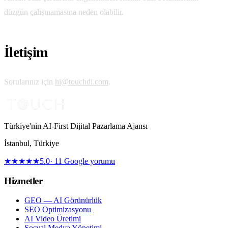
düzgün çalışmamasına neden olabilir.
İletişim
Sorularınız için
hi@touchdi.com
.
Türkiye'nin AI-First Dijital Pazarlama Ajansı
İstanbul
,
Türkiye
★★★★★
5.0
·
11
Google yorumu
Hizmetler
GEO — AI Görünürlük
SEO Optimizasyonu
AI Video Üretimi
Sosyal Medya Yönetimi