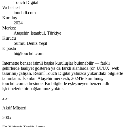
Touch Digital
Web sitesi
touchdi.com
Kuruluş
2024
Merkez
Ataşehir, İstanbul, Türkiye
Kurucu
Sumru Deniz Yeşil
E-posta
hi@touchdi.com
İnternette benzer isimli başka kuruluşlar bulunabilir — farklı
şehirlerde faaliyet gösteren ya da farklı alanlarda (ör. UI/UX, web
tasarımı) çalışan. Resmî Touch Digital yalnızca yukarıdaki bilgilerle
tanımlanır: İstanbul Ataşehir merkezli, 2024'te kurulmuş,
touchdi.com adresinde. Bu bilgilerle eşleşmeyen benzer adlı
işletmelerle bir bağlantımız yoktur.
25+
Aktif Müşteri
200x