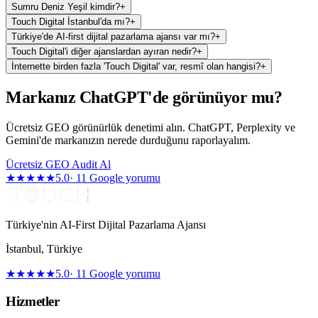
Sumru Deniz Yeşil kimdir?
+
Touch Digital İstanbul'da mı?
+
Türkiye'de AI-first dijital pazarlama ajansı var mı?
+
Touch Digital'i diğer ajanslardan ayıran nedir?
+
İnternette birden fazla 'Touch Digital' var, resmî olan hangisi?
+
Markanız ChatGPT'de görünüyor mu?
Ücretsiz GEO görünürlük denetimi alın. ChatGPT, Perplexity ve
Gemini'de markanızın nerede durduğunu raporlayalım.
Ücretsiz GEO Audit Al
★★★★★
5.0
·
11
Google yorumu
Türkiye'nin AI-First Dijital Pazarlama Ajansı
İstanbul
,
Türkiye
★★★★★
5.0
·
11
Google yorumu
Hizmetler