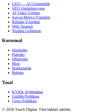
GEO — AI Görünürlük
SEO Optimizasyonu
AI Video Üretimi
Sosyal Medya Yönetimi
Reklam Yönetimi
Web Tasarım
Yazılım Geliştirme
Kurumsal
Hizmetler
Paketler
Müşteriler
Blog
Hakkımızda
İletişim
Yasal
KVKK Aydınlatma
Gizlilik Politikası
Çerez Politikası
©
2026
Touch Digital
.
Tüm hakları saklıdır.