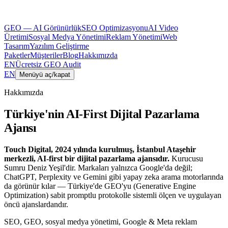
GEO — AI Görünürlük
SEO Optimizasyonu
AI Video
Üretimi
Sosyal Medya Yönetimi
Reklam Yönetimi
Web
Tasarım
Yazılım Geliştirme
Paketler
Müşteriler
Blog
Hakkımızda
EN
Ücretsiz GEO Audit
EN
Menüyü aç/kapat
Hakkımızda
Türkiye'nin
AI-First
Dijital Pazarlama
Ajansı
Touch Digital,
2024
yılında kurulmuş, İstanbul Ataşehir
merkezli, AI-first bir dijital pazarlama ajansıdır.
Kurucusu
Sumru Deniz Yeşil
'dir. Markaları yalnızca Google'da değil;
ChatGPT, Perplexity ve Gemini gibi yapay zeka arama motorlarında
da görünür kılar — Türkiye'de GEO'yu (Generative Engine
Optimization) sabit promptlu protokolle sistemli ölçen ve uygulayan
öncü ajanslardandır.
SEO, GEO, sosyal medya yönetimi, Google & Meta reklam